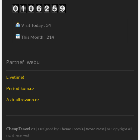
Visit Today : 34
This Month : 214
Partneři webu
Livetime!
Periodikum.cz
Aktualizovano.cz
CheapTravel.cz
| Designed by:
Theme Freesia
|
WordPress
| © Copyright All
right reserved