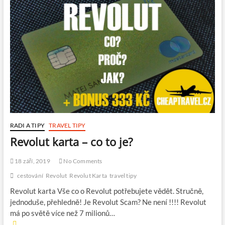
RADI A TIPY
TRAVEL TIPY
Revolut karta – co to je?
18 září, 2019
No Comments
cestování
Revolut
Revolut Karta
travel tipy
Revolut karta Vše co o Revolut potřebujete vědět. Stručně,
jednoduše, přehledně! Je Revolut Scam? Ne není !!!! Revolut
má po světě více než 7 milionů…
R