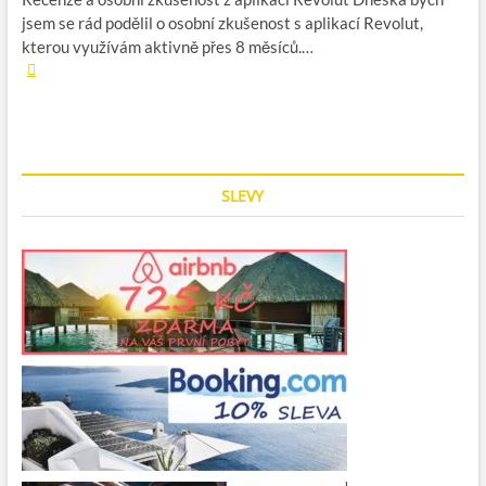
jsem se rád podělil o osobní zkušenost s aplikací Revolut,
kterou využívám aktivně přes 8 měsíců.…
R
e
v
o
l
u
t
SLEVY
–
n
e
j
l
e
p
š
í
p
ř
í
t
e
l