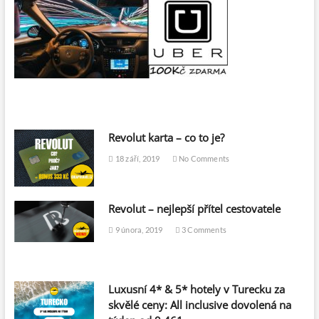
c
e
s
t
o
v
a
t
e
l
e
Revolut karta – co to je?
18 září, 2019
No Comments
Revolut – nejlepší přítel cestovatele
9 února, 2019
3 Comments
Luxusní 4* & 5* hotely v Turecku za
skvělé ceny: All inclusive dovolená na