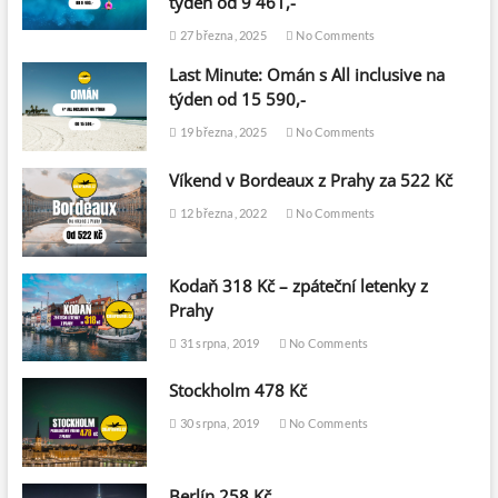
týden od 9 461,-
27 března, 2025
No Comments
Last Minute: Omán s All inclusive na
týden od 15 590,-
19 března, 2025
No Comments
Víkend v Bordeaux z Prahy za 522 Kč
12 března, 2022
No Comments
Kodaň 318 Kč – zpáteční letenky z
Prahy
31 srpna, 2019
No Comments
Stockholm 478 Kč
30 srpna, 2019
No Comments
Berlín 258 Kč