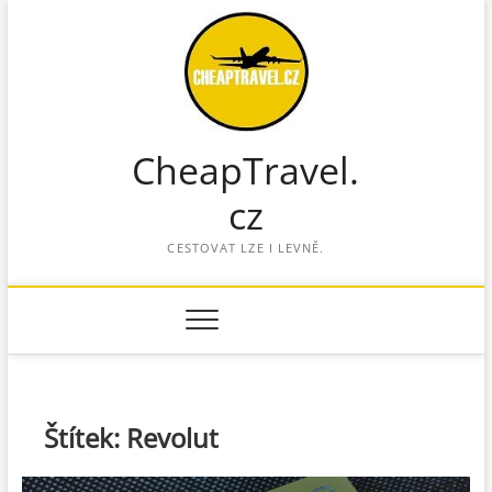
S
k
i
p
t
o
CheapTravel.
c
o
cz
n
t
CESTOVAT LZE I LEVNĚ.
e
n
t
Štítek:
Revolut