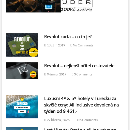
Revolut karta – co to je?
18 září, 2019
No Comments
Revolut – nejlepší přítel cestovatele
9 února, 2019
3 Comments
Luxusní 4* & 5* hotely v Turecku za
skvělé ceny: All inclusive dovolená na
týden od 9 461,-
27 března, 2025
No Comments