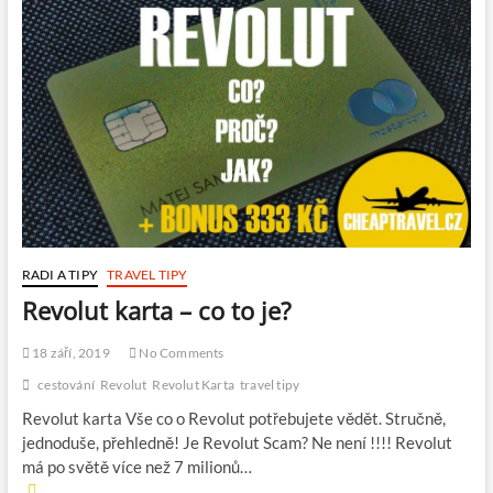
RADI A TIPY
TRAVEL TIPY
Revolut karta – co to je?
18 září, 2019
No Comments
cestování
Revolut
Revolut Karta
travel tipy
Revolut karta Vše co o Revolut potřebujete vědět. Stručně,
jednoduše, přehledně! Je Revolut Scam? Ne není !!!! Revolut
má po světě více než 7 milionů…
R