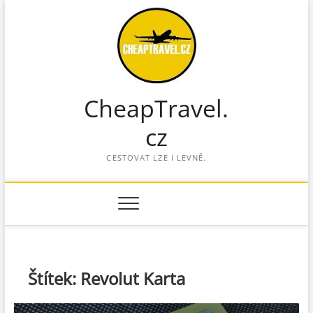
S
k
i
p
t
o
CheapTravel.
c
o
cz
n
t
CESTOVAT LZE I LEVNĚ.
e
n
t
Štítek:
Revolut Karta