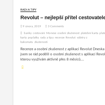
RADI A TIPY
Revolut – nejlepší přítel cestovatel
9 února, 2019
3 Comments
banky
cestování
Monese
osobní zkušenost
platební karta
plat
karty
poplatky
rady a tipy
recenze
Revolut
výběry z
bakomatu
zkušenosti
Recenze a osobní zkušenost z aplikací Revolut Dneska
jsem se rád podělil o osobní zkušenost s aplikací Revol
kterou využívám aktivně přes 8 měsíců.…
Revolut
–
nejlepší
přítel
cestovatele