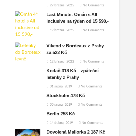
27 března, 2025
No Comments
Last Minute: Omán s All
inclusive na týden od 15 590,-
19 března, 2025
No Comments
Víkend v Bordeaux z Prahy
za 522 Kč
12 března, 2022
No Comments
Kodaň 318 Kč – zpáteční
letenky z Prahy
31 srpna, 2019
No Comments
Stockholm 478 Kč
30 srpna, 2019
No Comments
Berlín 258 Kč
14 dubna, 2019
No Comments
Dovolená Mallorka 2 187 Kč