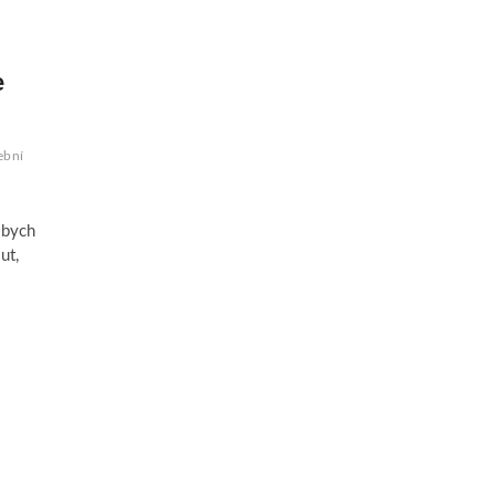
e
ební
 bych
ut,