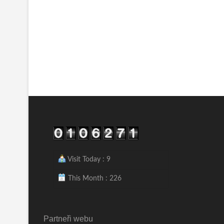
Visit Today : 9
This Month : 226
Partneři webu