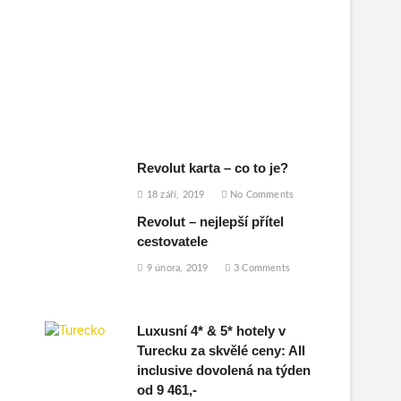
Revolut karta – co to je?
18 září, 2019
No Comments
Revolut – nejlepší přítel
cestovatele
9 února, 2019
3 Comments
Luxusní 4* & 5* hotely v
Turecku za skvělé ceny: All
inclusive dovolená na týden
od 9 461,-