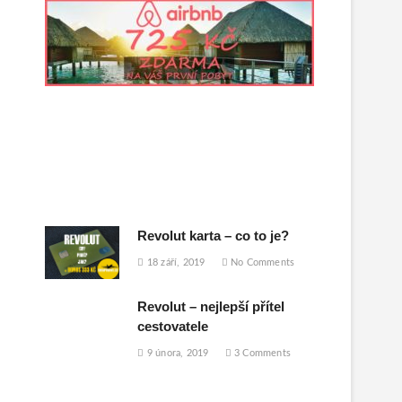
Revolut karta – co to je?
18 září, 2019
No Comments
Revolut – nejlepší přítel
cestovatele
9 února, 2019
3 Comments