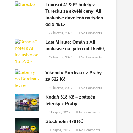
Luxusní 4* & 5* hotely v
Turecku za skvělé ceny: All
inclusive dovolená na týden
od 9 461,-
27 března, 2025
No Comments
Last Minute: Omán s All
inclusive na týden od 15 590,-
19 března, 2025
No Comments
Víkend v Bordeaux z Prahy
za 522 Kč
12 března, 2022
No Comments
Kodaň 318 Kč – zpáteční
letenky z Prahy
31 srpna, 2019
No Comments
Stockholm 478 Kč
30 srpna, 2019
No Comments