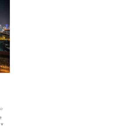
ir
e
 v