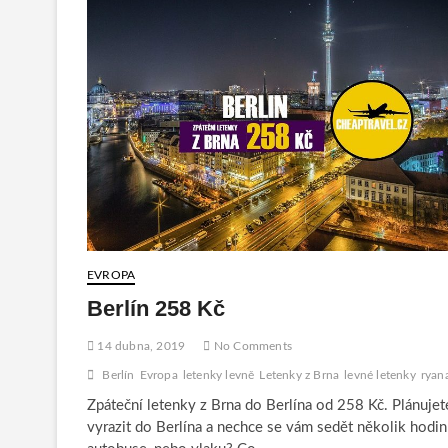
EVROPA
Berlín 258 Kč
14 dubna, 2019
No Comments
Berlín
Evropa
letenky levně
Letenky z Brna
levné letenky
ryana
Zpáteční letenky z Brna do Berlína od 258 Kč. Plánujet
vyrazit do Berlína a nechce se vám sedět několik hodin